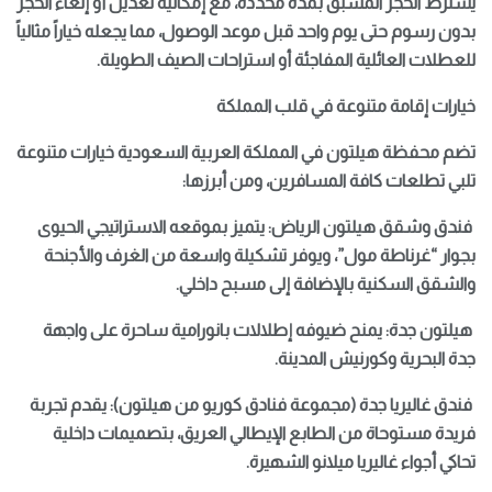
يشترط الحجز المسبق بمدة محددة، مع إمكانية تعديل أو إلغاء الحجز
بدون رسوم حتى يوم واحد قبل موعد الوصول، مما يجعله خياراً مثالياً
للعطلات العائلية المفاجئة أو استراحات الصيف الطويلة.
خيارات إقامة متنوعة في قلب المملكة
تضم محفظة هيلتون في المملكة العربية السعودية خيارات متنوعة
تلبي تطلعات كافة المسافرين، ومن أبرزها:
فندق وشقق هيلتون الرياض: يتميز بموقعه الاستراتيجي الحيوى
بجوار “غرناطة مول”، ويوفر تشكيلة واسعة من الغرف والأجنحة
والشقق السكنية بالإضافة إلى مسبح داخلي.
هيلتون جدة: يمنح ضيوفه إطلالات بانورامية ساحرة على واجهة
جدة البحرية وكورنيش المدينة.
فندق غاليريا جدة (مجموعة فنادق كوريو من هيلتون): يقدم تجربة
فريدة مستوحاة من الطابع الإيطالي العريق، بتصميمات داخلية
تحاكي أجواء غاليريا ميلانو الشهيرة.