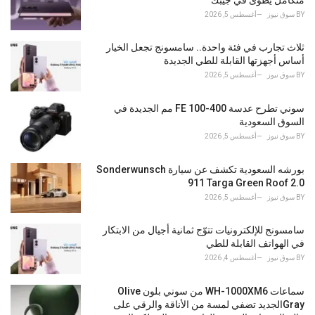
i
BY
سوق نيوز
أغسطس 5, 2026
e
s
ثلاث تجارب في فئة واحدة.. سامسونج تجعل الخيار
:
أساس أجهزتها القابلة للطي الجديدة
BY
سوق نيوز
أغسطس 5, 2026
سوني تطرح عدسة FE 100-400 مم الجديدة في
السوق السعودية
BY
سوق نيوز
أغسطس 5, 2026
بورشه السعودية تكشف عن سيارة Sonderwunsch
911 Targa Green Roof 2.0
BY
سوق نيوز
أغسطس 5, 2026
سامسونج للإلكترونيات تتوّج ثمانية أجيال من الابتكار
في الهواتف القابلة للطي
BY
سوق نيوز
أغسطس 4, 2026
سماعات WH-1000XM6 من سوني بلون Olive
Grayالجديد تضفي لمسة من الأناقة والرقي على