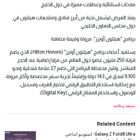
ملاذات استثنائية وعطلات مميزة في دول الخليج
يمتد العرض ليشمل نخبة من أبرز فنادق ومنتجعات هيلتون في
دول مجلس التعاون الخليجي
برنامج “هيلتون أونرز”: مرونة وقيمة مضافة
يستفيد أعضاء برنامج “هيلتون أونرز” (Hilton Honors)، الذي يضم
قرابة 250 مليون عضو حول العالم، من مزايا إضافية عند الحجز
المباشر. وتتيح محفظة البرنامج التي تضم 27 علامة فندقية ونحو
9,100 فندق في 143 دولة وإقليماً، تجربة سفر مخصصة وأكثر مرونة،
مع إمكانية استخدام التطبيق الرقمي لاختيار الغرف، وتسجيل
الوصول، واستخدام المفتاح الرقمي (Digital Key).
C
سمعة وعلامة
a
t
e
Related Content
g
o
Galaxy Z Fold8 Ultra: استوديو ابداعي
r
متكامل يطوى في جيبك