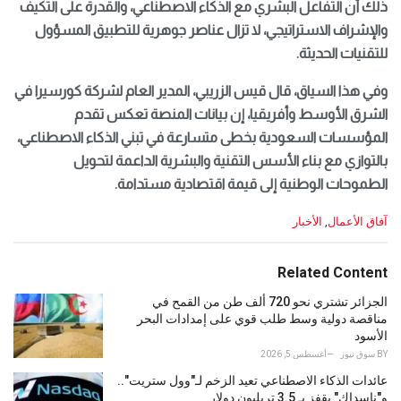
ذلك أن التفاعل البشري مع الذكاء الاصطناعي، والقدرة على التكيف
والإشراف الاستراتيجي، لا تزال عناصر جوهرية للتطبيق المسؤول
للتقنيات الحديثة.
وفي هذا السياق، قال قيس الزريبي، المدير العام لشركة كورسيرا في
الشرق الأوسط وأفريقيا، إن بيانات المنصة تعكس تقدم
المؤسسات السعودية بخطى متسارعة في تبني الذكاء الاصطناعي،
بالتوازي مع بناء الأسس التقنية والبشرية الداعمة لتحويل
الطموحات الوطنية إلى قيمة اقتصادية مستدامة.
C
آفاق الأعمال
,
الأخبار
a
t
e
Related Content
g
o
الجزائر تشتري نحو 720 ألف طن من القمح في
r
مناقصة دولية وسط طلب قوي على إمدادات البحر
i
الأسود
e
BY
سوق نيوز
أغسطس 5, 2026
s
عائدات الذكاء الاصطناعي تعيد الزخم لـ"وول ستريت"..
:
و"ناسداك" يقفز بـ 3.5 تريليون دولار