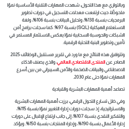
وبالتوازي مع هذا التحول، شهدت المهارات التقنية الأساسية نموًا
ملحوظًا، حيث ارتفعت معدلات التسجيل في دورات تطوير
البرمجيات بنسبة 138%، وتحليل البيانات بنسبة 106%، ولغة
الاستعلام الهيكلية (SQL) بنسبة 97%. كما سجلت برامج أمن
الشبكات والحوسبة السحابية نموًا يعكس الاستثمار المستمر في
تأمين وتطوير البنية التحتية الرقمية.
وتتوافق هذه النتائج مع ما ورد في تقرير مستقبل الوظائف 2025
الصادر عن
المنتدى الاقتصادي العالمي
، والذي يصنف الذكاء
الاصطناعي والبيانات الضخمة والأمن السيبراني من بين أسرع
المهارات نموًا حتى عام 2030.
تصاعد أهمية المهارات البشرية والقيادية
وفي ظل تسارع التحول الرقمي، برزت أهمية المهارات البشرية
والاستراتيجية، إذ سجلت دورات إدارة التغيير نموًا بنسبة 115%،
والتفكير النقدي بنسبة 107%، إلى جانب ارتفاع الإقبال على دورات
إدارة الأعمال بنسبة 190%، وإدارة المنتجات بنسبة 150%. ويؤكد