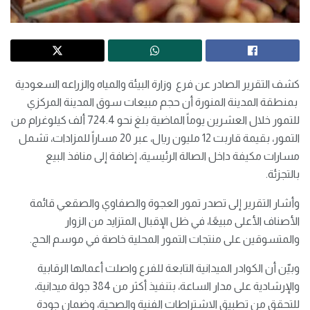
كشف التقرير الصادر عن فرع وزارة البيئة والمياه والزراعه السعودية
بمنطقة المدينة المنورة أن حجم مبيعات سوق المدينة المركزي
للتمور خلال العشرين يوماً الماضية بلغ نحو 724.4 ألف كيلوغرام من
التمور، بقيمة قاربت 12 مليون ريال، عبر 20 مساراً للمزادات، تشمل
مسارات مكيفة داخل الصالة الرئيسية، إضافة إلى منافذ البيع
بالتجزئة.
وأشار التقرير إلى تصدر تمور العجوة والصفاوي والصقعي قائمة
الأصناف الأعلى مبيعًا، في ظل الإقبال المتزايد من الزوار
والمتسوقين على منتجات التمور المحلية خاصة في موسم الحج.
وبيّن أن الكوادر الميدانية التابعة للفرع واصلت أعمالها الرقابية
والإرشادية على مدار الساعة، بتنفيذ أكثر من 384 جولة ميدانية،
للتحقق من تطبيق الاشتراطات الفنية والصحية، وضمان جودة