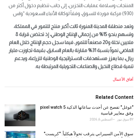
المنتجات وسلامة عمليات التخزين، إلى جانب تنظيم دخول أكثر من
(930) مركبة موردة للسوق، وفقاً لوكالة الأنباء السعودية “واس
وتعد منطقة المدينة المنورة ثالث أكبر منتج للتمور في المملكة،
وتسهم بنحو 15% من إجمالي الإنتاج الوطني، إذ تحتضن قرابة 8
ملايين نخلة و20 مصنعاً للتمور، فيما سجل حجم الإنتاج خلال العام
الماضي نمواً بنسبة 31% مقارنة بالعام السابق، بقيمة تجاوزت مليار
ريال، بما يعزز مستهدفات الاستراتيجية الوطنية للزراعة، ويدعم
تنمية قطاع النخيل والصناعات التحويلية المرتبطة به.
C
آفاق الأعمال
a
t
e
Related Content
g
o
"غوغل" تفصح عن أحدث ساعاتها الذكية pixel watch 5
r
وفق معايير قياسية
i
BY
سوق نيوز
أغسطس 6, 2026
e
s
سوق الأمن السيبراني يترقب تحولاً هيكلياً: "كريست"
: