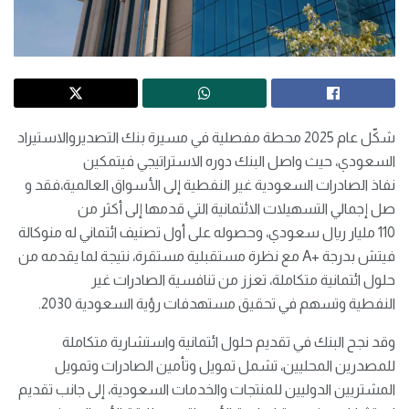
شكّل عام 2025 محطة مفصلية في مسيرة بنك التصديروالاستيراد
السعودي، حيث واصل البنك دوره الاستراتيجي فيتمكين
نفاذ الصادرات السعودية غير النفطية إلى الأسواق العالمية،فقد و
صل إجمالي التسهيلات الائتمانية التي قدمها إلى أكثر من
110 مليار ريال سعودي، وحصوله على أول تصنيف ائتماني له منوكالة
فيتش بدرجة +A مع نظرة مستقبلية مستقرة، نتيجة لما يقدمه من
حلول ائتمانية متكاملة، تعزز من تنافسية الصادرات غير
النفطية وتسهم في تحقيق مستهدفات رؤية السعودية 2030.
وقد نجح البنك في تقديم حلول ائتمانية واستشارية متكاملة
للمصدرين المحليين، تشمل تمويل وتأمين الصادرات وتمويل
المشتريين الدوليين للمنتجات والخدمات السعودية، إلى جانب تقديم