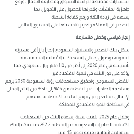
استشارات مخصصة لدراسة الأسواق ومطابقة الأعمال ورفع
جاهزية المنشآت وقدرتها للحصول على التمويل، بما
يسهم في زيادة الثقة ورفع كفاءة أنشطة
التصدير في المملكة وتعزيز تنافسيتها على المستوى العالمي.
إنجاز
قياسي
وخطى متسارعة
سجّل بنك التصدير والاستيراد السعودي إنجازاً بارزاً في مسيرته
التنموية، بوصول إجمالي التسهيلات الائتمانية المقدمة -منذ
تأسيسه في عام 2020 إلى أكثر من 110 مليار ريال سعودي، مما
يؤكد على دور البنك في تنمية الاقتصاد غير
النفطي السعودي وتحقيق مستهدفات رؤية السعودية 2030 برفع
مساهمة الصادرات غير النفطية من 16% إلى 50% من الناتج المحلي
الإجمالي، مما يعزز من تنويع القاعدة الاقتصادية ويسهم
في استدامة النمو الاقتصادي للمملكة.
وخلال عام 2025، بلغت نسبة إسهام البنك من التسهيلات
الائتمانية للصادرات السعودية غير النفطية 7.2%، حيث قدّم البنك
تسهيلات ائتمانية بقيمة تفوق 45 مليار