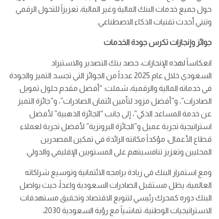
حول جميع خدمات البنك المالية وغير المالية، تعزيزاً للتحول الرقمي
وتبني أحدث تقنيات الذكاء الاصطناعي.
جوائز وإنجازات تكرس جودة الخدمات
انعكاساً لهذه الإنجازات، حصد بنك التصدير والاستيراد
السعودي خلال عام 2025 عدداً من الجوائز التي تجسد التميز والجودة
في خدماته المالية والرقمية، شملت: “أفضل مقدم حلول تمويل
الصادرات”، و”أفضل مزود لتأمين ائتمان الصادرات”، و”جائزة التميز
عن خدمة المساعد الذكي”، إلى جانب “الجائزة الذهبية” لأفضل
استراتيجية تجربة عميل و”الجائزة البرونزية” لأفضل تجربة لعملاء
قطاع الأعمال، مؤكداً مكانته الرائدة في تمكين المصدرين
المحليين وتعزيز تنافسيتهم على المستويين الإقليمي والدولي.
ومع استمرار البنك في زيادة برامجه الائتمانية وتوسيع شراكاته
العالمية، يظل مستقبل الصادرات السعودية واعداً، حيث يواصل
البنك دوره كمحرك رئيسي لتنويع الاقتصاد وتحقيق مستهدفات
الاستراتيجيات الوطنية، تماشياً مع رؤية السعودية 2030،