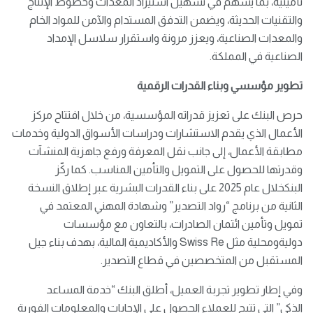
تأمينية، بما يسهم في تسهيل استيراد المعدات وخطوط الإنتاج
والتقنيات الحديثة، ويضمن التدفق المستدام والآمن للمواد الخام
والمعدات الصناعية، ويعزز مرونة واستقرار سلاسل الإمداد
الصناعية في المملكة.
تطوير مؤسسي وبناء القدرات الرقمية
حرص البنك على تعزيز قدراته المؤسسية، من خلال افتتاح مركز
الأعمال الذي يقدم الاستشارات ودراسات الأسواق الدولية وخدمات
مطابقة الأعمال، إلى جانب نقل المعرفة ورفع جاهزية المنشآت
وقدرتها للحصول على التمويل والتأمين المناسب. كما ركّز
البنكخلال عام 2025 على بناء القدرات البشرية عبر إطلاق النسخة
الثانية من برنامج “رواد التصدير” وشهادة المهني المعتمد في
تمويل وتأمين ائتمان الصادرات، بالتعاون مع مؤسسات
دوليةومحلية مثل Swiss Re والأكاديمية المالية، بهدف بناء جيل
المستقبل من المتخصصين في قطاع التصدير.
وفي إطار تطوير تجربة العميل، أطلق البنك “خدمة المساعد
الذكي” التي تتيح للعملاء الحصول على الإجابات والمعلومات الفورية