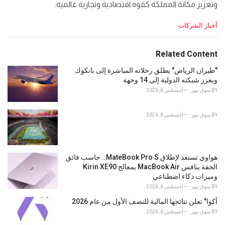
وتعزيز مكانة المملكة كقوة اقتصادية وتجارية عالمية.
C
أخبار الشركات
a
t
e
Related Content
g
o
"طيران الرياض" يطلق رحلاته المباشرة إلى بانكوك
r
ويعزز شبكته الدولية إلى 14 وجهة
i
BY
سوق نيوز
أغسطس 6, 2026
e
s
:
BY
سوق نيوز
أغسطس 6, 2026
هواوي تستعد لإطلاق MateBook Pro S.. حاسب فائق
الخفة ينافس MacBook Air بمعالج Kirin XE90
وميزات ذكاء اصطناعي
BY
سوق نيوز
أغسطس 6, 2026
أكوا" تعلن نتائجها المالية للنصف الأول من عام 2026
BY
سوق نيوز
أغسطس 6, 2026