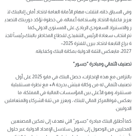
وفي السياق ذاته، انتقلت مهام الأمانة العامة لاتحاد أمان إلىالبنك لت
عزيز فاعلية الاتحاد واستدامة أعماله، في خطوة تؤكد دوربنك التصدي
ر والاستيراد السعودي الريادي على المستوى الدولي،كما
تم انتخاب سعادة الرئيس التنفيذي لقطاع المخاطر بالبنك،رئيساً للجن
ة براغ التابعة لاتحاد بيرن للفترة 2025–
2027، مايعكس الثقة الدولية بمكانة البنك وكفاءاته.
تصنيف ائتماني ومبادرة “جسور
“
بالتزامن مع هذه الإنجازات، حصل البنك في مايو 2025 على أول
تصنيف ائتماني له من وكالة فيتش بدرجة A+ مع نظرة مستقبلية
مستقرة، وهو الأعلى بين المؤسسات المالية في المملكة، ما
يعكس قوةالمركز المالي للبنك ، ويعزز من ثقة الشركاء والمتعاملين
الدوليين.
كما أطلق البنك مبادرة “جسور” التي تهدف إلى تمكين المصنعين
المحليين من الوصول إلى تمويل سلاسل الإمداد الدولية عبر حلول