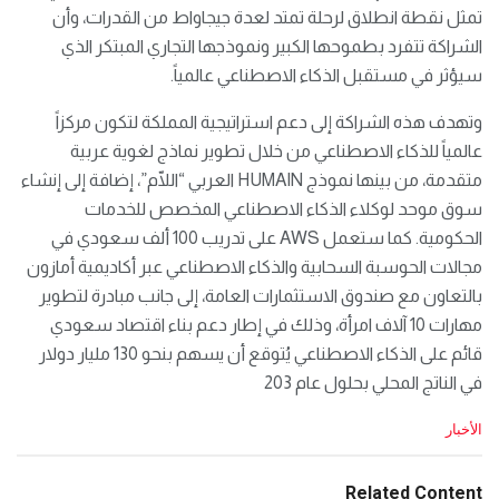
تمثل نقطة انطلاق لرحلة تمتد لعدة جيجاواط من القدرات، وأن
الشراكة تتفرد بطموحها الكبير ونموذجها التجاري المبتكر الذي
سيؤثر في مستقبل الذكاء الاصطناعي عالمياً.
وتهدف هذه الشراكة إلى دعم استراتيجية المملكة لتكون مركزاً
عالمياً للذكاء الاصطناعي من خلال تطوير نماذج لغوية عربية
متقدمة، من بينها نموذج HUMAIN العربي “اللّام”، إضافة إلى إنشاء
سوق موحد لوكلاء الذكاء الاصطناعي المخصص للخدمات
الحكومية. كما ستعمل AWS على تدريب 100 ألف سعودي في
مجالات الحوسبة السحابية والذكاء الاصطناعي عبر أكاديمية أمازون
بالتعاون مع صندوق الاستثمارات العامة، إلى جانب مبادرة لتطوير
مهارات 10 آلاف امرأة، وذلك في إطار دعم بناء اقتصاد سعودي
قائم على الذكاء الاصطناعي يُتوقع أن يسهم بنحو 130 مليار دولار
في الناتج المحلي بحلول عام 203
C
الأخبار
a
t
e
Related Content