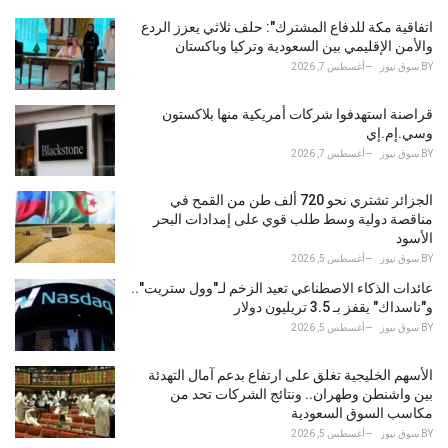
g
o
اتفاقية مكة للدفاع المشترك": حلف ثلاثي يعزز الردع
r
والأمن الإقليمي بين السعودية وتركيا وباكستان
i
BY
سوق نيوز
أغسطس 7, 2026
e
s
قراصنة استهدفوا شركات أمريكية منها بلاكستون
:
وسي.إم.إي
BY
سوق نيوز
أغسطس 7, 2026
الجزائر تشتري نحو 720 ألف طن من القمح في
مناقصة دولية وسط طلب قوي على إمدادات البحر
الأسود
BY
سوق نيوز
أغسطس 5, 2026
عائدات الذكاء الاصطناعي تعيد الزخم لـ"وول ستريت"..
و"ناسداك" يقفز بـ 3.5 تريليون دولار
BY
سوق نيوز
أغسطس 5, 2026
الأسهم الخليجية تغلق على ارتفاع بدعم آمال التهدئة
بين واشنطن وطهران.. ونتائج الشركات تحد من
مكاسب السوق السعودية
BY
سوق نيوز
أغسطس 5, 2026