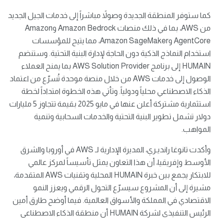
كما ستوفر المنطقة الجديدة وصولاً مباشراً إلى خدمات الجيل الجديد
من AWS، بما في ذلك منصات Amazon Bedrock وAmazon
AgentCore وAmazon SageMaker، مما يتيح للمؤسسات
استخدام النماذج الذكية دون الحاجة لإدارة البنية التحتية. وستنضم
HUMAIN إلى برنامج AWS Solution Provider بما يمنح العملاء
الوصول إلى خدمات AWS من خلال منصة موحدة تُسرّع من اعتماد
الذكاء الاصطناعي محلياً ودولياً. وتأتي هذه الخطوة امتداداً لخطة
استثمارية مشتركة أعلن عنها في مايو 2025 بقيمة تتجاوز 5 مليارات
دولار تشمل تطوير البنية التحتية والخدمات السحابية وتنمية
المواهب.
وأكدت تانوغا رانديـري، المديرة الإدارية لـ AWS في أوروبا والشرق
الأوسط وإفريقيا، أن هذا التعاون يمثل تأسيساً لمركز عالمي
للابتكار يجمع بين خبرة HUMAIN المحلية وتقنيات AWS المتقدمة،
مشيرة إلى أن المشروع سيسرّع التحول الرقمي ويعزز النمو
الاقتصادي في المملكة والأسواق العالمية. فيما أوضح طارق أمين
الرئيس التنفيذي لشركة HUMAIN أن منطقة الذكاء الاصطناعي