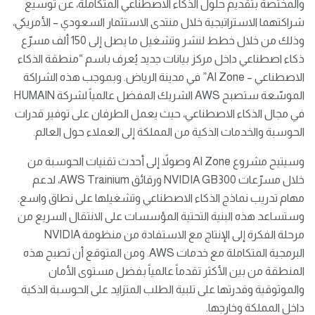
والمختصة بتقديم حلول الذكاء الاصطناعي المتكاملة، عن توسيع
شراكتهما الاستراتيجية خلال منتدى الاستثمار السعودي – الأمريكي،
وذلك من خلال خطط لنشر وتشغيل ما يصل إلى 150 ألف مسرّع
ذكاء اصطناعي داخل مركز بيانات جديد يُعرف باسم “منطقة الذكاء
الاصطناعي – AI Zone” في مدينة الرياض. وبموجب هذه الشراكة
الموسّعة ستصبح AWS الشريك المفضل عالمياً لشركة HUMAIN
في مجال الذكاء الاصطناعي، حيث يعمل الطرفان على توفير قدرات
الحوسبة والخدمات الذكية من المملكة إلى العملاء حول العالم.
وسيتيح مشروع AI Zone وصولاً إلى أحدث تقنيات الحوسبة من
خلال مسرّعات NVIDIA GB300 ورقائق AWS Trainium، لدعم
مهام تدريب نماذج الذكاء الاصطناعي وتشغيلها على نطاق واسع.
وستساعد هذه البنية التحتية المؤسسات على الانتقال السريع من
مرحلة الفكرة إلى الإنتاج مع الاستفادة من منظومة NVIDIA
البرمجية المتكاملة مع خدمات AWS. ومن المتوقع أن تصبح هذه
المنطقة من بين الأكثر تقدماً عالمياً بفضل مستوى الأمان
والموثوقية وقدرتها على تلبية الطلب المتزايد على الحوسبة الذكية
داخل المملكة وخارجها.