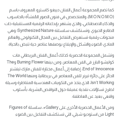
كما تضم المجموعة أعمال الفنان دييغو كاسترو، المعروف باسم
(M.O.N.O.M.O)، والمتخصص في فنون الصور المُنشأة بالحاسوب
والذكاء الاصطناعي، والذي يشتهر بإبداعاته الرقمية المستقبلية ذات
الطابع الحيوي. وتستكشف سلسلته Synthesized Nature؛ وهي
منحوتات رقمية تستعرض التفاعل بين المجال التكنولوجي والعالم
المادي؛ الضوء والشكل والإيقاع بوصفها عناصر حية تنبض بالحياة.
وتشمل المجموعة الحصرية كذلك أعمال الفنان البريطاني مات
كوليشو البارز في الفن المعاصر، ومن بينها Burning Flower وThe
End of Innocence، إضافة إلى أعمال مختارة للفنان مارك تيتشنر
الحائز على جائزة تيرنر للفن المعاصر في بريطانيا، ومنها The World
Isn’t Working، الذي يتخذ من التكوينات الهندسية المتناظرة وسيلة
لطرح تساؤلات نقدية عميقة حول النواقص البشرية، بأسلوب
واقعي بعيد عن العاطفة.
ومن الأعمال الحصرية الأخرى على Gallery+، سلسلة Figures of
Light من استوديو شيلي، التي تستكشف التفاعل بين الضوء