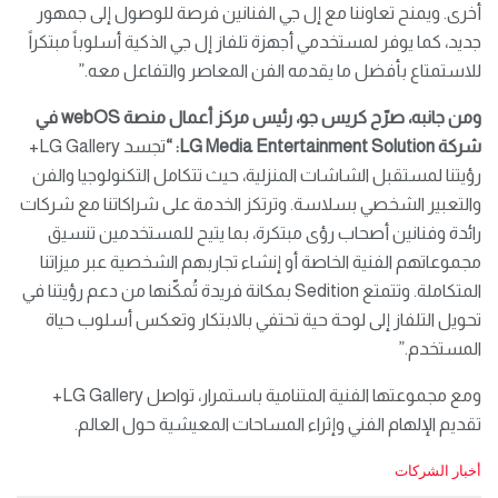
أخرى. ويمنح تعاوننا مع إل جي الفنانين فرصة للوصول إلى جمهور
جديد، كما يوفر لمستخدمي أجهزة تلفاز إل جي الذكية أسلوباً مبتكراً
للاستمتاع بأفضل ما يقدمه الفن المعاصر والتفاعل معه.”
ومن جانبه، صرّح كريس جو، رئيس مركز أعمال منصة webOS في
شركة LG Media Entertainment Solution: “
تجسد LG Gallery+
رؤيتنا لمستقبل الشاشات المنزلية، حيث تتكامل التكنولوجيا والفن
والتعبير الشخصي بسلاسة. وترتكز الخدمة على شراكاتنا مع شركات
رائدة وفنانين أصحاب رؤى مبتكرة، بما يتيح للمستخدمين تنسيق
مجموعاتهم الفنية الخاصة أو إنشاء تجاربهم الشخصية عبر ميزاتنا
المتكاملة. وتتمتع Sedition بمكانة فريدة تُمكّنها من دعم رؤيتنا في
تحويل التلفاز إلى لوحة حية تحتفي بالابتكار وتعكس أسلوب حياة
المستخدم.”
ومع مجموعتها الفنية المتنامية باستمرار، تواصل LG Gallery+
تقديم الإلهام الفني وإثراء المساحات المعيشية حول العالم.
C
أخبار الشركات
a