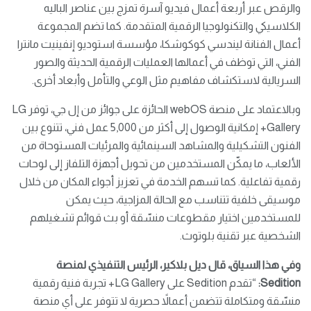
والرقص عبر أربعة أعمال فيديو آسرة تمزج بين عناصر الباليه
الكلاسيكي والتكنولوجيا الرقمية المتقدمة. كما تضم المجموعة
أعمال الفنانة ليندسي كوكوشكا، مؤسسة استوديو إنفينيت مانترا
الفني، التي توظف في أعمالها العمليات الرقمية الحديثة والصور
السريالية لاستكشاف مفاهيم مثل الوعي والتأمل وأبعاد أخرى.
وبالاعتماد على منصة webOS الحائزة على جوائز من إل جي، توفر LG
Gallery+ إمكانية الوصول إلى أكثر من 5,000 عمل فني، تتنوع بين
الفنون التشكيلية والمشاهد السينمائية والمرئيات المستوحاة من
الألعاب، ما يمكّن المستخدمين من تحويل أجهزة التلفاز إلى لوحات
رقمية تفاعلية. كما تسهم الخدمة في تعزيز أجواء المكان من خلال
موسيقى خلفية تتناسب مع الحالة المزاجية، حيث يمكن
للمستخدمين اختيار مقطوعات منسّقة أو بث قوائم تشغيلهم
الشخصية عبر تقنية بلوتوث.
وفي هذا السياق، قال ديل بلاكير، الرئيس التنفيذي لمنصة
Sedition:
“تقدم Sedition على LG Gallery+ تجربة فنية رقمية
منسّقة ومتكاملة تتضمن أعمالاً حصرية لا تتوفر على أي منصة