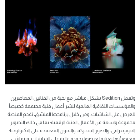
وتعمل Sedition بشكل مباشر مع نخبة من الفنانين المعاصرين
والمؤسسات الثقافية العالمية لنشر أعمال فنية مصممة خصيصاً
للعرض على الشاشات. ومن خلال برنامجها المنسّق، تقدم المنصة
مجموعة واسعة من الأعمال الفنية الرقمية؛ بما في ذلك التصوير
الفوتوغرافي، والصور المتحركة، والفنون المعتمدة على التكنولوجيا؛
مع تهيئتها بعناية لعرضها بجودة عالية على الشاشات. ويتماشى