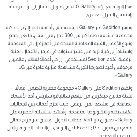
هذا التوجه مع رؤية LG Gallery+ في تحويل التلفاز إلى لوحة رقمية
راقية في المنزل العصري.
وتوفر Sedition عبر Gallery+ لمستخدمي أجهزة تلفاز إل جي الذكية
مجموعة منسّقة تضم أكثر من 300 عمل فني رقمي، ما يعزز حجم
وتنوع الأعمال الفنية المعاصرة المتاحة على أجهزة إل جي المتقدمة.
واستناداً إلى خبرة تزيد على عشر سنوات في عرض الأعمال الفنية
الرقمية، تقدم Sedition لمستخدمي إل جي أعمالاً لفنانين عالميين
مرموقين أعيد تصورها لتجربة مشاهدة منزلية غامرة عبر LG
Gallery+.
وتضم Sedition على Gallery+ مجموعة حصرية تتضمن أعمالاً
لستة فنانين مبتكرين، من بينهم سانتياغو ساريس، أحد الأسماء
الصاعدة في مشهد الفن الرقمي، حيث تمزج أعماله بين الجماليات
الكلاسيكية والتكنولوجيا المتقدمة. وتُجسّد سلسلته الحصرية على
Gallery+ بعنوان Vertigo لحظات التحول العميق عبر مزيج جمالي
يجمع بين فنون الذكاء الاصطناعي التوليدي، والبيانات الحيوية، والبنى
الرياضية المعقدة.