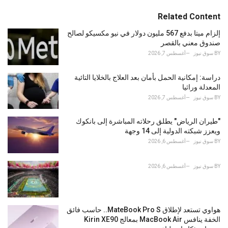
t
e
Related Content
g
o
إلزام ميتا بدفع 567 مليون دولار في نيو مكسيكو لصالح
r
صندوق معني بالقصر
i
BY
سوق نيوز
أغسطس 7, 2026
e
s
دراسة: إمكانية الحمل بأمان بعد العلاج بالخلايا التائية
:
المعدلة وراثيا
BY
سوق نيوز
أغسطس 7, 2026
"طيران الرياض" يطلق رحلاته المباشرة إلى بانكوك
ويعزز شبكته الدولية إلى 14 وجهة
BY
سوق نيوز
أغسطس 6, 2026
BY
سوق نيوز
أغسطس 6, 2026
هواوي تستعد لإطلاق MateBook Pro S.. حاسب فائق
الخفة ينافس MacBook Air بمعالج Kirin XE90