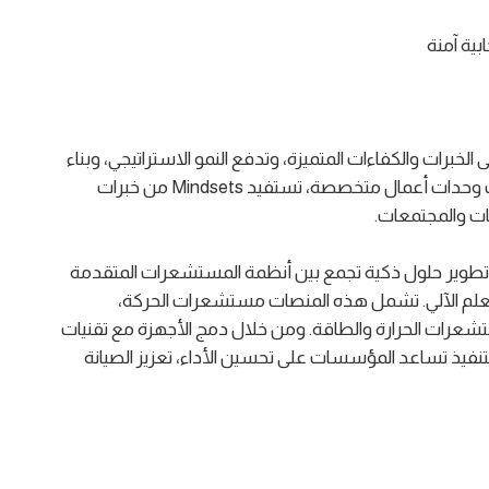
بية آمنة
د على الخبرات والكفاءات المتميزة، وتدفع النمو الاستراتيجي، وبناء
وتطوير المشاريع عبر مختلف الصناعات. من خلال ثلاث وحدات أعمال متخصصة، تستفيد Mindsets من خبرات
ت والمجتمعات.
TDK SensEI (Sensor Edge Intellige) على تطوير حلول ذكية تجمع بين أنظمة المستشعرات المتقدمة
برات التعلم الآلي. تشمل هذه المنصات مستشعرات الحركة،
تشعرات الحرارة والطاقة. ومن خلال دمج الأجهزة مع تقنيات
تنفيذ تساعد المؤسسات على تحسين الأداء، تعزيز الصيانة