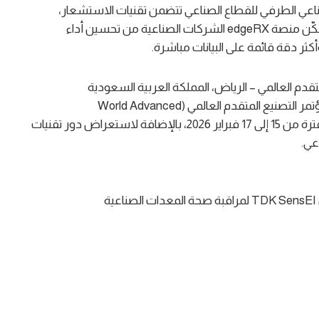
كاء الاصطناعي الطرفي للقطاع الصناعي تتضمن تقنيات الاستشعار،
والذكاء الاصطناعي المدمج، والتحليلات الفورية، كما تُمكّن منصة edgeRX الشركات الصناعية من تحسين أداء
كثر دقة قائمة على البيانات مباشرة.
قدم العالمي – الرياض، المملكة العربية السعودية
ستُعلن الشركتان رسميًا عن هذه الشراكة في مؤتمر التصنيع المتقدم العالمي (World Advanced
Manufacturing – WAM) الذي يقام في الرياض في الفترة من 15 إلى 17 فبراير 2026، بالإضافة لاستعراض دور تقنيات
عي.