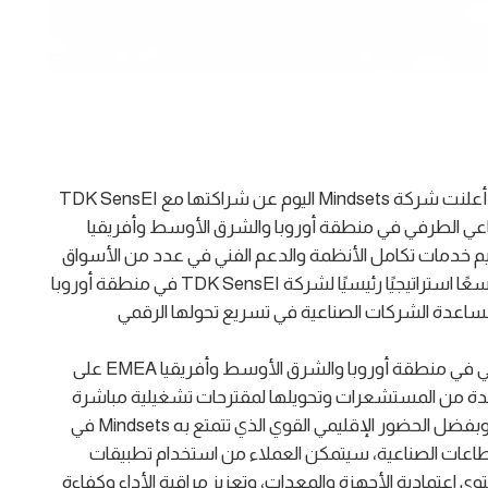
الرياض، المملكة العربية السعودية في 11 فبراير 2026: أعلنت شركة Mindsets اليوم عن شراكتها مع TDK SensEI
لمنصة edgeRX للذكاء الاصطناعي الطرفي في منطقة أوروبا والشرق الأوسط وأفريقيا
قديم خدمات تكامل الأنظمة والدعم الفني في عدد من الأسواق
الصناعية الرئيسية في المنطقة. تمثل هذه الشراكة توسعًا استراتيجيًا رئيسيًا لشركة TDK SensEI في منطقة أوروبا
وسط وأفريقيا، كما تمكن Mindsets من مساعدة الشركات الصناعية في تسريع تحولها الرقمي
وبفضل هذه الشراكة، سيحصل عملاء القطاع الصناعي في منطقة أوروبا والشرق الأوسط وأفريقيا EMEA على
ظية المستمدة من المستشعرات وتحويلها لمقترحات تشغيلية مباشرة
يمكن تطبيقها على مستوى كل آلة أو جهاز على حدة. وبفضل الحضور الإقليمي القوي الذي تتمتع به Mindsets في
اعات الصناعية، سيتمكن العملاء من استخدام تطبيقات
اعتمادية الأجهزة والمعدات، وتعزيز مراقبة الأداء وكفاءة