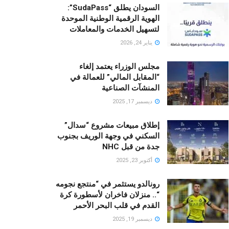
السودان يطلق “SudaPass”:
الهوية الرقمية الوطنية الموحدة
لتسهيل الخدمات والمعاملات
يناير 24, 2026
مجلس الوزراء يعتمد إلغاء
“المقابل المالي” للعمالة في
المنشآت الصناعية
ديسمبر 17, 2025
إطلاق مبيعات مشروع “سدال”
السكني في وجهة الوريف بجنوب
جدة من قبل NHC
أكتوبر 23, 2025
رونالدو يستثمر في “منتجع نجومه
“.. منزلان فاخران لأسطورة كرة
القدم في قلب البحر الأحمر
ديسمبر 19, 2025