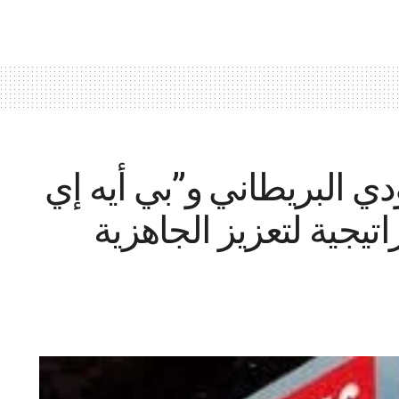
دي البريطاني و”بي أيه إي
يجية لتعزيز الجاهزية