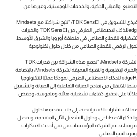
التصنيع، والمباني الذكية، والخدمات اللوجستية، وغيرها من
وتعليقًا على تلك الشراكة، قال كايل أرنولد، الرئيس التنفيذي للتسويق في TDK SensEI: “تتيح شراكتنا مع Mindsets
الدمج بين التقدم التكنولوجي الذي تتمتع به منصة edgeRXللذكاء الاصطناعي الطرفي من TDK SensEI والخبرات
المحلية لخبراء Mindsets بالظروف التشغيلية للقطاع الصناعي في منطقة أوروبا والشرق الأوسط
حول الرقمي للقطاع الصناعي من خلال حلول تكنولوجية
ومن جانبه، قال الدكتور/ ريان خريباني، الرئيس التنفيذي لشركة Mindsets: “تجمع هذه الشراكة بين قدرات TDK
SensEI المثبتة في مجال الذكاء الاصطناعي الطرفي، والخبرة الإقليمية والتقنية العميقة لشركة Mindsets، بالإضافة
إلى خبرتها الاستشارية الاستراتيجية. كما تمثل منصة edgeRX للذكاء الاصطناعي الطرفي نموذجًا عمليًا للتكنولوجيا
سط للانتقال من نماذج الصيانة التفاعلية إلى الصيانة والتشغيل
عملائنا على تحقيق كفاءات تشغيلية هائلة وملموسة، وخفض
متخصصة للاستشارات الاستراتيجية، إلى جانب تقديمها حلول
 والذكاء الاصطناعي، وحلول التشغيل الآلي المتقدمة. وبفضل
يقيا، تدعم الشركة المؤسسات في تبني أحدث الابتكارات
يرة النمو الصناعي.