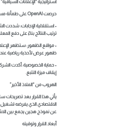
استراتيجية “الإعلانات السياقية”
حرصت OpenAI على طمأنة مستخدميها بأن دمج الإعلانات لن يمس جوهر التجربة التفاعلية، وحددت ملامح خطتها في النقاط التالية:
• استقلالية الإجابات: شددت الشر
ترتيب النتائج بناءً على دفع المعل
• مواقع الظهور: ستظهر الإعلان
ظهور عرض لأحذية رياضية عند ا
• حماية الخصوصية: أكدت الشركة
إيقاف ميزة التتبع.
الهروب من “الملاذ الأخير”
يأتي هذا القرار بعد تصريحات ساب
عن نموذج هجين يجمع بين الاشتر
أبعاد القرار وتوقيته