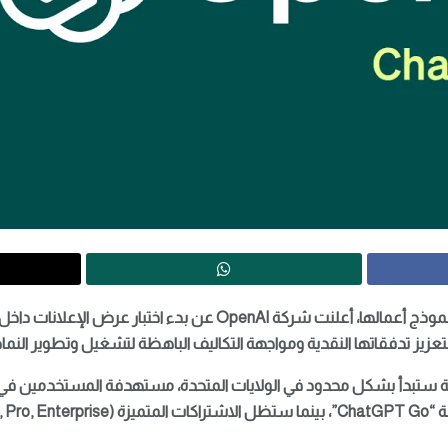
في خطوة تمثل تحولاً جذرياً في نموذج أعمالها، أعلنت شركة OpenAI عن بد
 ستبدأ بشكل محدود في الولايات المتحدة، مستهدفة المستخدمين في ا
 الإعلانات.