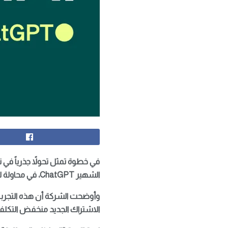
الشهير ChatGPT، في محاولة لتعزيز تدفقاتها النقدية ومواجهة التكاليف الباهظة لتشغيل وتطوير النماذج المتقدمة.
وأوضحت الشركة أن هذه التجربة
الاشتراك الجديد منخفض التكلفة “ChatGPT Go”، بينما ستظل الاشتراكات المتميزة (Plus, Pro, Enterprise) خالية تماماً من