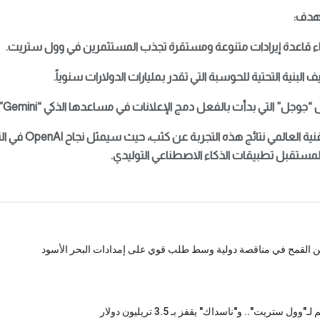
تهدف:
من المتوقع أن يراقب 
داً لمستقبل تطبيقات الذكاء الاصطناعي التوليدي.
ستريت".. و"ناسداك" يقفز بـ 3.5 تريليون دولار