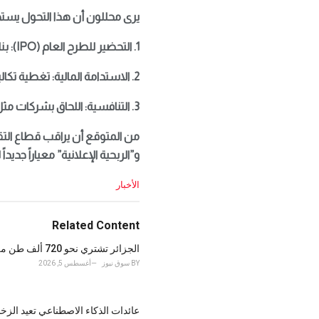
يرى محللون أن هذا التحول يس
1. التحضير للطرح العام (IPO): بناء قاعدة إيرادات متنوعة ومستقرة تجذب المستثمرين في وول ستريت.
2. الاستدامة المالية: تغطية تكاليف البنية التحتية للحوسبة التي تقدر بمليارات الدولارات سنوياً.
3. التنافسية: اللحاق بشركات مثل “جوجل” التي بدأت بالفعل دمج الإعلانات في مساعدها الذكي “Gemini”.
و”الربحية الإعلانية” معياراً جدي
C
الأخبار
a
t
e
Related Content
g
o
الجزائر تشتري نحو 720 ألف طن من القمح في مناقصة دولية وسط طلب قوي على إمدادات البحر الأسود
r
BY
سوق نيوز
أغسطس 5, 2026
i
e
s
عائدات الذكاء الاصطناعي تعيد الزخم لـ"وول 
: