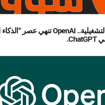
بضغط التكاليف التشغيلية.. OpenAI تنهي
Cha.