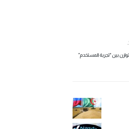
قطاع التقنية العالمي نتائج هذه التجربة عن كثب، حيث سيمثل نجاح OpenAI في التوازن بين “تجربة المستخدم”