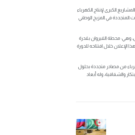
شاريع الكبرى لإنتاج الكهرباء
 المتجددة في المزيج الوطني
، وهي: محطة القيروان بقدرة
يغاواط، بالإضافة إلى محطة توزر بقدرة 50 ميغاواط. جاء هذا الإعلان خلال افتتاحه للدورة
بتة نحو تحقيق هدفها الاستراتيجي المتمثل في إنتاج 35% من الكهرباء من مصادر متجددة بحلول
ابتكار والشفافية، وله أبعاد