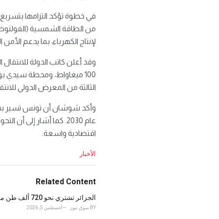
في خطوة تؤكد التزامها بتسريع و
من الطاقة الشمسية (الفولتوضو
لإنتاج الكهرباء، بما يدعم الأمن 
وقد أعلن كاتب الدولة للانتقا
الثالثة من المعرض الدولي للانت
عام 2030. كما أشار إلى 
اقتصادية واسعة.
C
الأخبار
a
t
e
Related Content
g
o
الجزائر تشتري نحو 720 ألف طن من القمح في مناقصة دولية وسط طلب قوي على إمدادات البحر الأسود
r
BY
سوق نيوز
أغسطس 5, 2026
i