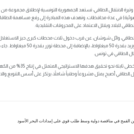
تيرة الانتقال الطاقي، تستعد الجمهورية التونسية لإطلاق مجموعة من الم
ئية) في عدة محافظات. وتهدف هذه المبادرة إلى رفع مساهمة الطاقات
الطاقي للبلاد ويقلل الاعتماد على المحروقات التقليدية.
ل الطاقي، وائل شوشان، عن قرب دخول ثلاث محطات كبرى حيز الاستغلال
100 ميغاواط، ومحطة سيدي بوزيد بقدرة 50 م
قال الطاقي في تونس.
وأكد شوشان أن تونس تسير بخطى ثا
أن التحول الطاقي أصبح يمثل مشروعاً وطنياً شاملاً، يرتكز على أسس التنويع وال