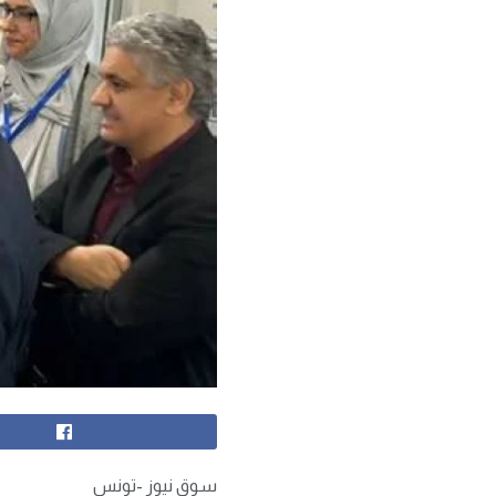
سوق نيوز -تونس