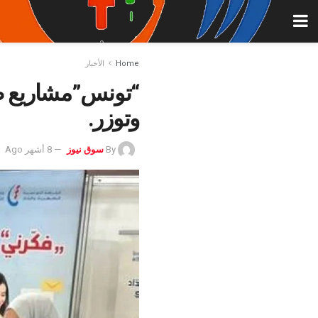
Home
الأخبار
“تونس”مشاريع طا
وتوزر.
By
سوق نيوز
8 أشهر Ago