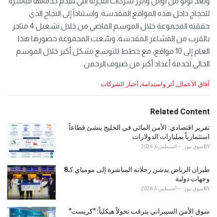
وتعد لولو من أوائل وأبرز شركات التجزئة التي تقدم خدماتها مباشرة
للحجاج داخل هذه المواقع المقدسة. واستناداً إلى النجاح الذي
حققته المجموعة خلال الموسم الماضي من خلال تشغيل 4 متاجر
بالقرب من المشاعر المقدسة، وسّعت المجموعة حضورها هذا
العام إلى 10 مواقع، مع خطط للتوسع بشكل أكبر خلال الموسم
الحالي لخدمة أعداد أكبر من ضيوف الرحمن.
C
آفاق الأعمال
,
أثر واستدامة
,
أخبار الشركات
a
t
e
Related Content
g
o
تقرير اقتصادي: الأمن المائي في الخليج ينشئ قطاعاً
r
استثمارياً بمليارات الدولارات
i
BY
سوق نيوز
أغسطس 6, 2026
e
s
طيران الرياض يدشن رحلاته المباشرة إلى مومباي كـ8
:
وجهات دولية
BY
سوق نيوز
أغسطس 5, 2026
سوق الأمن السيبراني يترقب تحولاً هيكلياً: "كريست"