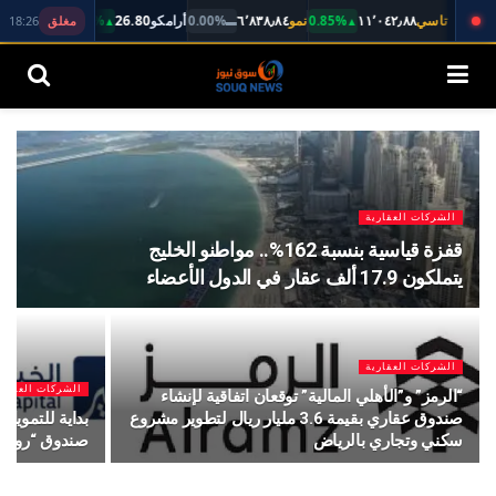
٦٬٨٣٨٫٨٤
.70
26.80
٦٬٨٣٨٫٨٤
١١٬٠٤٢٫٨٨
٦٤٫٥٥
1120
٢٦٫٥٠
2222
NOMU
تاسي
0.85%
نمو
0.00%
أرامكو
0.53%
الراجحي
18:26
السوق السعودي
▲
▬
▲
مغلق
— 0.00%
▼ 0.90%
▼ 0.69%
مغلق
الشركات العقارية
قفزة قياسية بنسبة 162%.. مواطنو الخليج
يتملكون 17.9 ألف عقار في الدول الأعضاء
الشركات العقارية
الشركات العقاري
“الرمز” و”الأهلي المالية” توقعان اتفاقية لإنشاء
صندوق عقاري بقيمة 3.6 مليار ريال لتطوير مشروع
بداية للتمويل ت
سكني وتجاري بالرياض
صندوق “رواق