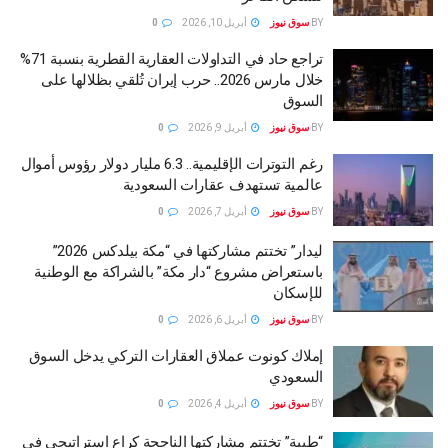
BY
سوق نيوز
أبريل 10, 2026
0
تراجع حاد في التداولات العقارية القطرية بنسبة 71%
خلال مارس 2026.. حرب إيران تُلقي بظلالها على
السوق
BY
سوق نيوز
أبريل 9, 2026
0
رغم التوترات الإقليمية.. 6.3 مليار دولار رؤوس أموال
عالمية تستهدف عقارات السعودية
BY
سوق نيوز
أبريل 7, 2026
0
ليدار” تختتم مشاركتها في “مكة بيلدكس 2026”
باستعراض مشروع “دار مكة” بالشراكة مع الوطنية
للإسكان
BY
سوق نيوز
أبريل 6, 2026
0
إملاك كونوت عملاق العقارات التركي يدخل السوق
السعودي
BY
سوق نيوز
أبريل 4, 2026
0
“طيبة” تختتم مشاركتها الناجحة كراع استراتيجي في