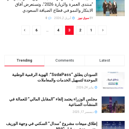
“منتدى العمرة والزيارة 2026″، وتستعرض آفاق
الابتكار والنمو في قطاع الضيافة السعودي
BY
سوق نيوز
أبريل 2, 2026
0
6
…
4
3
2
1
Trending
Comments
Latest
السودان يطلق “SudaPass”: الهوية الرقمية الوطنية
الموحدة لتسهيل الخدمات والمعاملات
يناير 24, 2026
مجلس الوزراء يعتمد إلغاء “المقابل المالي” للعمالة في
المنشآت الصناعية
ديسمبر 17, 2025
إطلاق مبيعات مشروع “سدال” السكني في وجهة الوريف