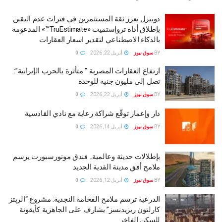
دوبيزل يعزز ثقة المستثمرين في فترات عدم اليقين
بإطلاق أداة تروإستميت «TruEstimate™️» المدعومة
بالذكاء الاصطناعي لتقدير اسعار العقارات
BY
سوق نيوز
أبريل 22, 2026
0
ارتفاع العقارات المصرية ” متأثرة بالحرب الإيرانية”:
تصل إلى مليون جنيه للوحدة
BY
سوق نيوز
أبريل 22, 2026
0
دار وإعمار توقّع شراكة رعاية مع نادي القادسية
BY
سوق نيوز
أبريل 14, 2026
0
بإطلالات حديثة وعالمية.. فندق موتورسبورت يرسم
ملامح أفق مدينة القدية الجديد
BY
سوق نيوز
أبريل 12, 2026
0
الدرعية ترسم ملامح الفخامة النجدية: مشروع “الريتز
كارلتون ريزيدنسز” يشارف على الجاهزية كأيقونة
للسكن الفاخر